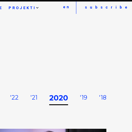
en
subscribe
E
PROJEKTI
2020
'22
'21
'19
'18