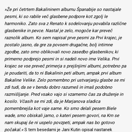
»Že pri četrtem Bakalininem albumu Španabije so nastajale
pesmi, ki so rabile več glasbene podpore kot zgolj le
harmoniko. Zato sva z Renato k sodelovanju povabila različne
glasbenike in pevce. Nastal je zelo, mogoče kar preveč
raznolik album. Ko sem napisal prve pesmi za Prvi krajec, je
postalo jasno, da gre za povsem drugačne, bolj intimne
zgodbe, zato smo oblikovali novo zasedbo glasbenikov, ki
primerno podprejo pesmi in si nadeli novo ime Velika. Prvi
krajec se vse preveč primerja s prejšnjimi albumi, potrebno pa
je poudariti, da to ni Bakalinin peti album, ampak prvi album
Bakaline Velike. Zelo pomembno pri ustvarjanju glasbe se mi
zdi tudi, da se v bendu dobro razumeš in imaš podobno
razmišljanje. Pred vsako vajo si vzamemo čas za druženje in
kosilo. Včasih se mi zdi, da je Marjanova sladica
pomembnejša kot vaje same. Ko smo delali pesem Biele
wade, smo obiskali jamo, o kateri pesem govori, na Krn se
nam skupaj še ni uspelo povzpeti, ampak nas bo gotovo
počakal.«
S tem besedami je Jani Kutin opisal nastanek