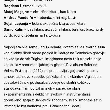
Marjan Stanić
– tolkala, bobni
Bogdana Herman
– vokal
Matej Magajne
– električna kitara, bas kitara
Andrea Pandolfo
– trobenta, krilni rog, klavir
Dejan Lapanja
– bobni, akustična kitara, bas kitara
Samo Kutin
– bas kitara, akustična kitara, balafon, brač, hurdy
gurdy, ročno izdelana harfa, zvočila
Najprej sta bila samo Jani in Renata. Potem se je Bakalina širila,
kot je lahko širok samo pogled iz Čadrga na Tolminsko gorovje
pa vse tja do vrh Triglava. Imaginarna nova folk tradicija se je
zasidrala v srca vseh ljubiteljev glasbe. Prvi album Bakaline
Velike, Prvi krajec (2019), ne predstavlja zgolj svežih pesmi,
ampak tudi novo zasedbo prekaljenih muzikantov. V glasbeni
pustolovščini, ki poslušalca popelje od skritih kotičkov
starodavnih jam do tolminskih vršacev, se obilje
eksperimentalnih, eklektičnih zvokov in inštrumentarija
domišljeno spaja z Janijevimi zgodbami, ki so ‘žmohtnejše’ in
intimnejše kot kadarkoli prej. Bakalina the Great!