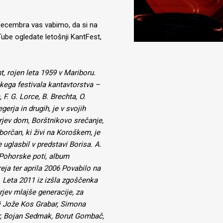
 decembra vas vabimo, da si na
Tube ogledate letošnji KantFest,
t, rojen leta 1959 v Mariboru.
kega festivala kantavtorstva –
F. G. Lorce, B. Brechta, O.
erja in drugih, je v svojih
rjev dom, Borštnikovo srečanje,
orčan, ki živi na Koroškem, je
e uglasbil v predstavi Borisa. A.
Pohorske poti, album
eja ter aprila 2006 Povabilo na
 Leta 2011 iz izšla zgoščenka
rjev mlajše generacije, za
ali Jože Kos Grabar, Simona
ar, Bojan Sedmak, Borut Gombač,