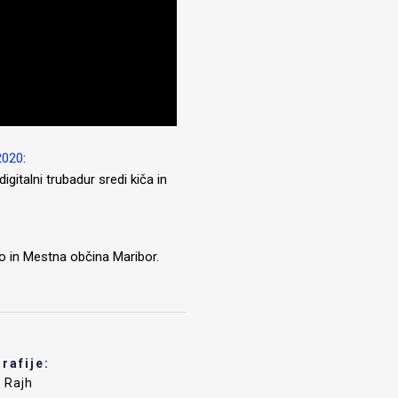
2020
:
gitalni trubadur sredi kiča in
ro in Mestna občina Maribor.
rafije:
 Rajh