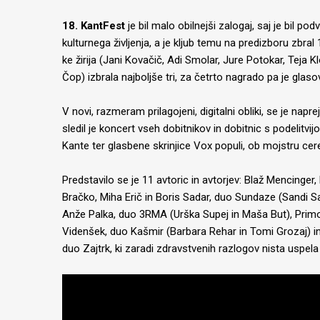
18. KantFest
je bil malo obilnejši zalogaj, saj je bil po
kulturnega življenja, a je kljub temu na predizboru zbral
ke žirija (Jani Kovačič, Adi Smolar, Jure Potokar, Teja
Čop) izbrala najboljše tri, za četrto nagrado pa je glaso
V novi, razmeram prilagojeni, digitalni obliki, se je napr
sledil je koncert vseh dobitnikov in dobitnic s podelitvij
Kante ter glasbene skrinjice Vox populi, ob mojstru cer
Predstavilo se je 11 avtoric in avtorjev: Blaž Mencinger
Bračko, Miha Erič in Boris Sadar, duo Sundaze (Sandi 
Anže Palka, duo 3RMA (Urška Supej in Maša But), Primo
Videnšek, duo Kašmir (Barbara Rehar in Tomi Grozaj) in 
duo Zajtrk, ki zaradi zdravstvenih razlogov nista uspela p