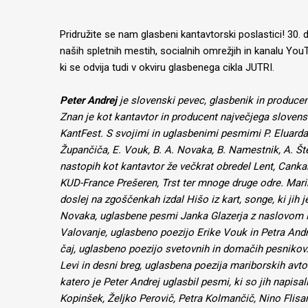
Pridružite se nam glasbeni kantavtorski poslastici! 30.
naših spletnih mestih, socialnih omrežjih in kanalu You
ki se odvija tudi v okviru glasbenega cikla JUTRI.
Peter Andrej
je slovenski pevec, glasbenik in producen
Znan je kot kantavtor in producent največjega slovens
KantFest. S svojimi in uglasbenimi pesmimi P. Eluarda, 
Župančiča, E. Vouk, B. A. Novaka, B. Namestnik, A. Šteg
nastopih kot kantavtor že večkrat obredel Lent, Canka
KUD-France Prešeren, Trst ter mnoge druge odre. Marib
doslej na zgoščenkah izdal Hišo iz kart, songe, ki jih j
Novaka, uglasbene pesmi Janka Glazerja z naslovom 
Valovanje, uglasbeno poezijo Erike Vouk in Petra Andr
čaj, uglasbeno poezijo svetovnih in domačih pesnikov.
Levi in desni breg, uglasbena poezija mariborskih avto
katero je Peter Andrej uglasbil pesmi, ki so jih napis
Kopinšek, Željko Perovič, Petra Kolmančič, Nino Flis