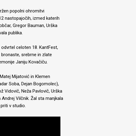
dvržen popolni ohromitvi
 12 nastopajočih, izmed katerih
 Klobčar, Gregor Bauman, Urška
vala publika.
ej odvrtel celoten 18. KantFest,
o bronaste, srebrne in zlate
emonije Janiju Kovačiču.
, Matej Mijatović in Klemen
Sadar Soba, Dejan Bogomolec),
ž Vidovič, Neža Pavlovič, Urška
Andrej Vilčnik. Žal sta manjkala
riti v studio.