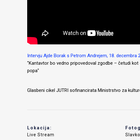
Intervju Ajde Borak s Petrom Andrejem, 18. decembra 
"Kantavtor bo vedno pripovedoval zgodbe – četudi kot di
popa"
Glasbeni cikel JUTRI sofinancirata Ministrstvo za kultu
Lokacija:
Fotog
Live Stream
Slavko