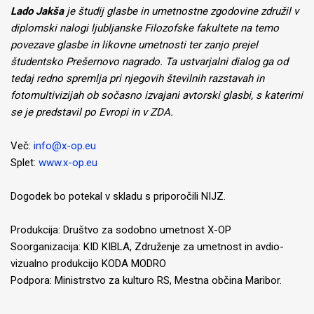
Lado Jakša
je študij glasbe in umetnostne zgodovine združil v
diplomski nalogi ljubljanske Filozofske fakultete na temo
povezave glasbe in likovne umetnosti ter zanjo prejel
študentsko Prešernovo nagrado. Ta ustvarjalni dialog ga od
tedaj redno spremlja pri njegovih številnih razstavah in
fotomultivizijah ob sočasno izvajani avtorski glasbi, s katerimi
se je predstavil po Evropi in v ZDA.
Več:
info@x-op.eu
Splet:
www.x-op.eu
Dogodek bo potekal v skladu s priporočili NIJZ.
Produkcija: Društvo za sodobno umetnost X-OP
Soorganizacija: KID KIBLA, Združenje za umetnost in avdio-
vizualno produkcijo KODA MODRO
Podpora: Ministrstvo za kulturo RS, Mestna občina Maribor.