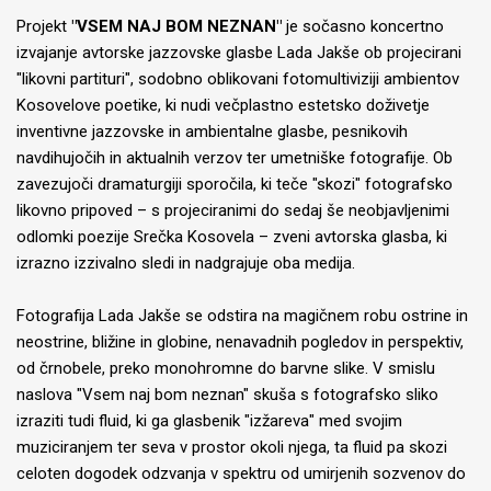
Projekt
"VSEM NAJ BOM NEZNAN"
je sočasno koncertno
izvajanje avtorske jazzovske glasbe Lada Jakše ob projecirani
"likovni partituri", sodobno oblikovani fotomultiviziji ambientov
Kosovelove poetike, ki nudi večplastno estetsko doživetje
inventivne jazzovske in ambientalne glasbe, pesnikovih
navdihujočih in aktualnih verzov ter umetniške fotografije. Ob
zavezujoči dramaturgiji sporočila, ki teče "skozi" fotografsko
likovno pripoved – s projeciranimi do sedaj še neobjavljenimi
odlomki poezije Srečka Kosovela – zveni avtorska glasba, ki
izrazno izzivalno sledi in nadgrajuje oba medija.
Fotografija Lada Jakše se odstira na magičnem robu ostrine in
neostrine, bližine in globine, nenavadnih pogledov in perspektiv,
od črnobele, preko monohromne do barvne slike. V smislu
naslova "Vsem naj bom neznan" skuša s fotografsko sliko
izraziti tudi fluid, ki ga glasbenik "izžareva" med svojim
muziciranjem ter seva v prostor okoli njega, ta fluid pa skozi
celoten dogodek odzvanja v spektru od umirjenih sozvenov do