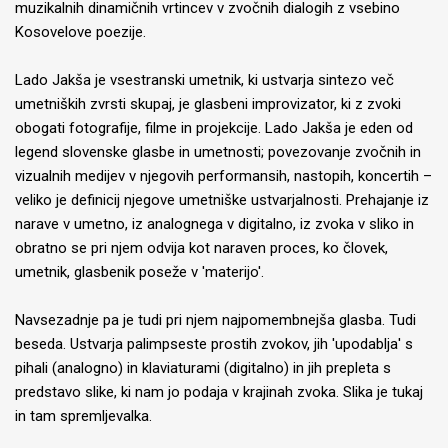
muzikalnih dinamičnih vrtincev v zvočnih dialogih z vsebino
Kosovelove poezije.
Lado Jakša je vsestranski umetnik, ki ustvarja sintezo več
umetniških zvrsti skupaj, je glasbeni improvizator, ki z zvoki
obogati fotografije, filme in projekcije. Lado Jakša je eden od
legend slovenske glasbe in umetnosti; povezovanje zvočnih in
vizualnih medijev v njegovih performansih, nastopih, koncertih –
veliko je definicij njegove umetniške ustvarjalnosti. Prehajanje iz
narave v umetno, iz analognega v digitalno, iz zvoka v sliko in
obratno se pri njem odvija kot naraven proces, ko človek,
umetnik, glasbenik poseže v 'materijo'.
Navsezadnje pa je tudi pri njem najpomembnejša glasba. Tudi
beseda. Ustvarja palimpseste prostih zvokov, jih 'upodablja' s
pihali (analogno) in klaviaturami (digitalno) in jih prepleta s
predstavo slike, ki nam jo podaja v krajinah zvoka. Slika je tukaj
in tam spremljevalka.