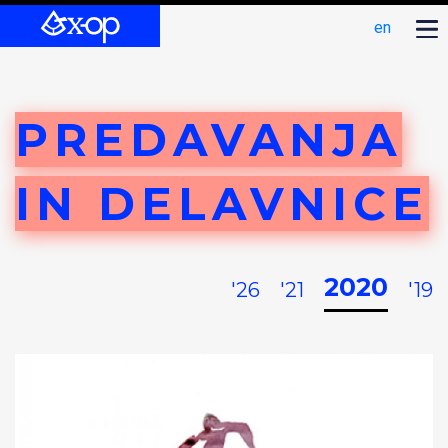
en
PREDAVANJA
IN DELAVNICE
2020
'26
'21
'19