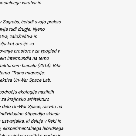
socialnega varstva in
 Zagrebu, četudi svojo prakso
lja tudi drugje. Njeno
tva, založništva in
lja kot orožje za
ovanje prostorov za vpogled v
ojekt Intermundia na temo
ekturnem bienalu (2014). Bila
 temo "Trans-migracije:
lektiva Un-War Space Lab.
področju ekologije nasilnih
 za krajinsko arhitekturo
o delo Un-War Space, razvito na
individualno štipendijo sklada
ustvarjalka, ki deluje v Reki in
n, eksperimentalnega hibridnega
elu raziskuje politiko podob in