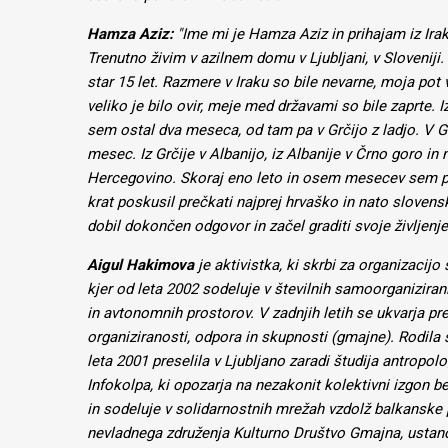
Hamza Aziz:
"Ime mi je Hamza Aziz in prihajam iz Ira
Trenutno živim v azilnem domu v Ljubljani, v Sloveniji.
star 15 let. Razmere v Iraku so bile nevarne, moja pot 
veliko je bilo ovir, meje med državami so bile zaprte. Iz
sem ostal dva meseca, od tam pa v Grčijo z ladjo. V Gr
mesec. Iz Grčije v Albanijo, iz Albanije v Črno goro in
Hercegovino. Skoraj eno leto in osem mesecev sem po
krat poskusil prečkati najprej hrvaško in nato slove
dobil dokončen odgovor in začel graditi svoje življenje 
Aigul Hakimova
je aktivistka, ki skrbi za organizacijo 
kjer od leta 2002 sodeluje v številnih samoorganiziran
in avtonomnih prostorov. V zadnjih letih se ukvarja pr
organiziranosti, odpora in skupnosti (gmajne). Rodila se
leta 2001 preselila v Ljubljano zaradi študija antropol
Infokolpa, ki opozarja na nezakonit kolektivni izgon 
in sodeluje v solidarnostnih mrežah vzdolž balkanske p
nevladnega združenja Kulturno Društvo Gmajna, ustanov