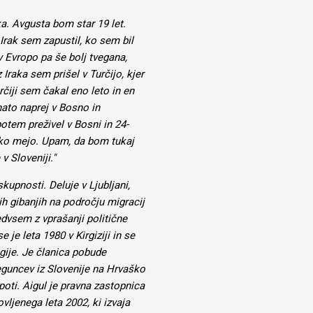
ka. Avgusta bom star 19 let.
 Irak sem zapustil, ko sem bil
v Evropo pa še bolj tvegana,
 Iraka sem prišel v Turčijo, kjer
čiji sem čakal eno leto in en
 nato naprej v Bosno in
tem preživel v Bosni in 24-
nsko mejo. Upam, da bom tukaj
v Sloveniji."
skupnosti. Deluje v Ljubljani,
ih gibanjih na področju migracij
edvsem z vprašanji politične
 je leta 1980 v Kirgiziji in se
ogije. Je članica pobude
beguncev iz Slovenije na Hrvaško
oti. Aigul je pravna zastopnica
ljenega leta 2002, ki izvaja