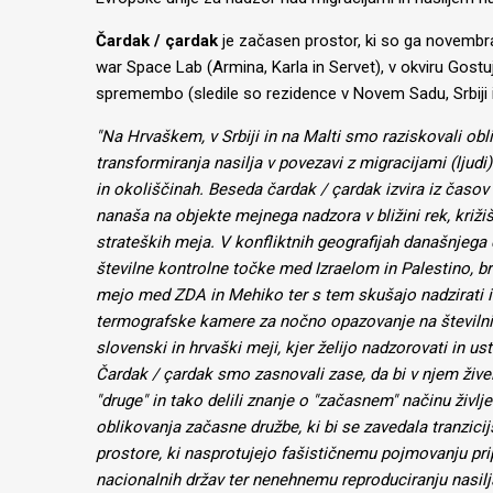
Čardak / çardak
je začasen prostor, ki so ga novembra 
war Space Lab (Armina, Karla in Servet), v okviru Gostu
spremembo (sledile so rezidence v Novem Sadu, Srbiji i
"Na Hrvaškem, v Srbiji in na Malti smo raziskovali obli
transformiranja nasilja v povezavi z migracijami (ljudi
in okoliščinah. Beseda čardak / çardak izvira iz časo
nanaša na objekte mejnega nadzora v bližini rek, križi
strateških meja. V konfliktnih geografijah današnjega
številne kontrolne točke med Izraelom in Palestino, bre
mejo med ZDA in Mehiko ter s tem skušajo nadzirati in
termografske kamere za nočno opazovanje na številnih
slovenski in hrvaški meji, kjer želijo nadzorovati in us
Čardak / çardak smo zasnovali zase, da bi v njem živeli,
"druge" in tako delili znanje o "začasnem" načinu življ
oblikovanja začasne družbe, ki bi se zavedala tranzicijs
prostore, ki nasprotujejo fašističnemu pojmovanju pr
nacionalnih držav ter nenehnemu reproduciranju nasil