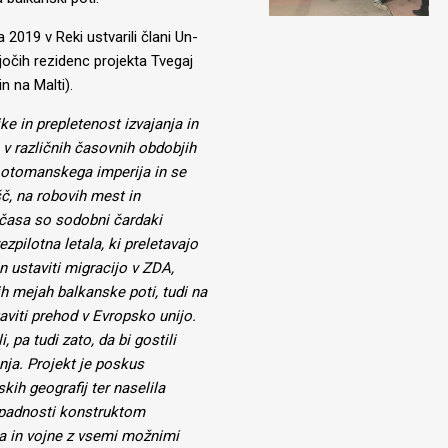
2019 v Reki ustvarili člani Un-
jočih rezidenc projekta Tvegaj
n na Malti).
ke in prepletenost izvajanja in
) v različnih časovnih obdobjih
v otomanskega imperija in se
šč, na robovih mest in
 časa so sodobni čardaki
zpilotna letala, ki preletavajo
 ustaviti migracijo v ZDA,
 mejah balkanske poti, tudi na
taviti prehod v Evropsko unijo.
 pa tudi zato, da bi gostili
enja. Projekt je poskus
kih geografij ter naselila
ipadnosti konstruktom
ja in vojne z vsemi možnimi