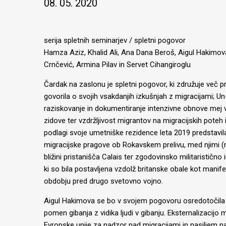
08. 05. 2020
serija spletnih seminarjev / spletni pogovor
Hamza Aziz, Khalid Ali, Ana Dana Beroš, Aigul Hakimov
Crnčević, Armina Pilav in Servet Cihangiroglu
Čardak na zaslonu je spletni pogovor, ki združuje več p
govorila o svojih vsakdanjih izkušnjah z migracijami; 
raziskovanje in dokumentiranje intenzivne obnove mej v
zidove ter vzdržljivost migrantov na migracijskih pote
podlagi svoje umetniške rezidence leta 2019 predstav
migracijske pragove ob Rokavskem prelivu, med njimi (n
bližini pristanišča Calais ter zgodovinsko militaristično 
ki so bila postavljena vzdolž britanske obale kot manife
obdobju pred drugo svetovno vojno.
Aigul Hakimova se bo v svojem pogovoru osredotočila n
pomen gibanja z vidika ljudi v gibanju. Eksternalizacijo m
Evropske unije za nadzor nad migracijami in nasiljem na