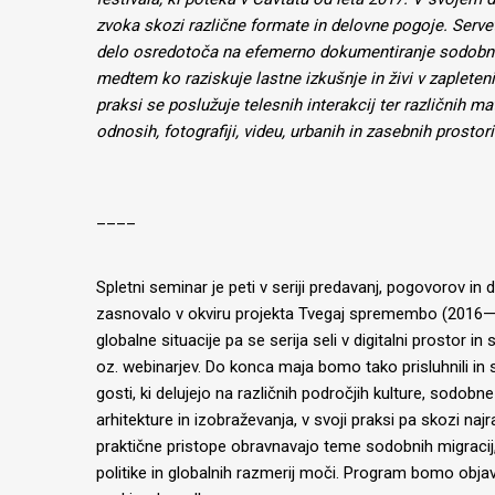
zvoka skozi različne formate in delovne pogoje. Serve
delo osredotoča na efemerno dokumentiranje sodobnega
medtem ko raziskuje lastne izkušnje in živi v zapletenih
praksi se poslužuje telesnih interakcij ter različnih ma
odnosih, fotografiji, videu, urbanih in zasebnih prostori
____
Spletni seminar je peti v seriji predavanj, pogovorov in d
zasnovalo v okviru projekta Tvegaj spremembo (2016—2
globalne situacije pa se serija seli v digitalni prostor in 
oz. webinarjev. Do konca maja bomo tako prisluhnili in
gosti, ki delujejo na različnih področjih kulture, sodobn
arhitekture in izobraževanja, v svoji praksi pa skozi najr
praktične pristope obravnavajo teme sodobnih migracij, d
politike in globalnih razmerij moči. Program bomo objavlj