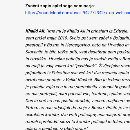
Zvočni zapis spletnega seminarja:
https://soundcloud.com/user-942772342/x-op-webinar
Khalid Ali:
"Ime mi je Khalid Ali in prihajam iz Eritreje.
sem prišel maja 2019. Svojo pot sem začel v Bolgariji, 
prestopil v Bosno in Hercegovino, nato na Hrvaško in
Slovenijo je bilo težko priti, vsaj desetkrat sem pos
in Hrvaško. Hrvaška policija nas je vsakič vrnila v Bo
na meji je zdaj znano kot "pushback". Življenjske razm
prijateljem iz Palestine sva več kot dva meseca spala i
avtobusne postaje v Veliki Kladuši. Bilo je ledeno mrz
je policija vrgla ven in me premaknila v uradni begunsk
so nas pretepali, nam pobrali vse, telefone, spalne vre
Dan in noč so nas pustili stradati, v enem majhnem av
Potem so nas odpeljali do meje z Bosno. Prišlo je še v
nekakšen koridor, dve vrsti policajev, ena nasproti dr
morali sprehoditi skozi ta koridor policijskih teles, 
udarci s pendreki iz obeh strani."