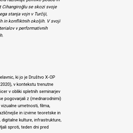
t Cihangiroğlu se skozi svoje
 stanja vojn v Turčiji,
 in konfliktnih okoljih. V svoji
terialov v performativnih
h.
elavnic, ki jo je Društvo X-OP
020), v kontekstu trenutne
sicer v obliki spletnih seminarjev
 se pogovarjali z (mednarodnimi)
e vizualne umetnosti, filma,
azličnejše in izvirne teoretske in
igitalne kulture, infrastrukture,
ali sproti, teden dni pred