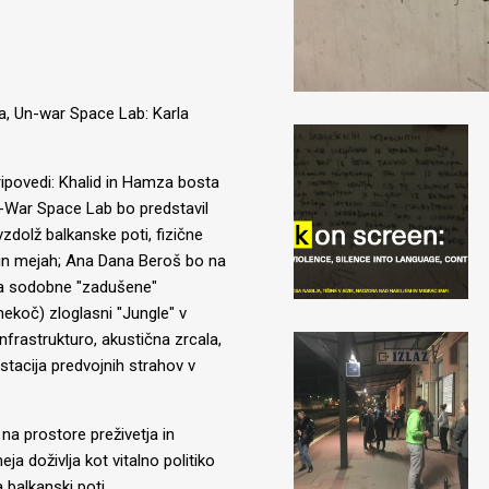
a, Un-war Space Lab: Karla
ripovedi: Khalid in Hamza bosta
Un-War Space Lab bo predstavil
zdolž balkanske poti, fizične
h in mejah; Ana Dana Beroš bo na
ila sodobne "zadušene"
ekoč) zloglasni "Jungle" v
infrastrukturo, akustična zrcala,
stacija predvojnih strahov v
a prostore preživetja in
eja doživlja kot vitalno politiko
 balkanski poti.