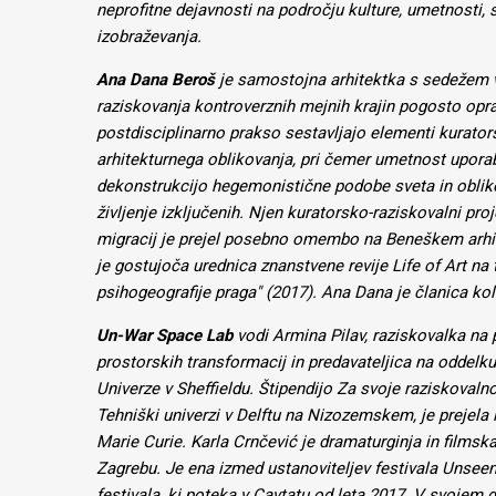
neprofitne dejavnosti na področju kulture, umetnosti, 
izobraževanja.
Ana Dana Beroš
je samostojna arhitektka s sedežem v
raziskovanja kontroverznih mejnih krajin pogosto oprav
postdisciplinarno prakso sestavljajo elementi kurators
arhitekturnega oblikovanja, pri čemer umetnost uporab
dekonstrukcijo hegemonistične podobe sveta in oblik
življenje izključenih. Njen kuratorsko-raziskovalni pr
migracij je prejel posebno omembo na Beneškem arhit
je gostujoča urednica znanstvene revije Life of Art na
psihogeografije praga" (2017). Ana Dana je članica ko
Un-War Space Lab
vodi Armina Pilav, raziskovalka na 
prostorskih transformacij in predavateljica na oddelku
Univerze v Sheffieldu. Štipendijo Za svoje raziskovaln
Tehniški univerzi v Delftu na Nizozemskem, je prejela 
Marie Curie. Karla Crnčević je dramaturginja in filmska 
Zagrebu. Je ena izmed ustanoviteljev festivala Unsee
festivala, ki poteka v Cavtatu od leta 2017. V svojem d