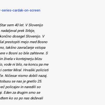
-series-cardak-on-screen
 Star sem 40 let. V Slovenijo
nadaljeval prek Srbije,
 končno dosegel Slovenijo. V
kušal prestopiti mejo med Bosno
sno, takšno zavračanje vstopa
ere v Bosni so bile zahtevne. S
n živela v kontejnerju blizu
lo, vode ni bilo, na koncu pa me
i center Miral. Hrvaški policisti
če. Ničesar nismo dobili nazaj.
tobusu se nas je gnetlo 25.
eč policajev in naredili so
ugi. Eden za drugim smo se
medtem ko so po nas deževali