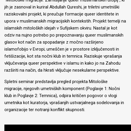
"Mitološke migracije: Zamišljanje queer muslimanskih utopij", ki
jih je zasnoval in kuriral Abdullah Qureshi, je triletni umetniški
raziskovalni projekt, ki preučuje formacije queer identitete in
upora v muslimanskih migracijskih kontekstih. Projekt temelji na
islamskih mitoloških idejah v Sufijskem okviru. Nastal je kot
odziv na nujno potrebo po prepoznavanju queer muslimanskih
glasov kot način za spopadanje z močno razširjeno
islamofobijo v Evropi; umeščen je v prostore izključenosti in
fetišizacije, kot sta nočni klub in temnica. Raziskuje vprašanja
vključevanja queer perspektive v islamu in kako jo na Zahodu
razširiti na način, da hkrati vključuje nesekularne perspektive.
Spletni seminar predstavlja pregled projekta Mitološke
migracije, njegovih umetniških komponent (Poglavje 1: Nočni
klub in Poglavje 2: Temnica), odpira kritičen pogovor o vlogi
umetnika kot kuratorja, vprašanjih ustvarjalnega sodelovanja in
organizacije ter notranji konflikt skupnosti.