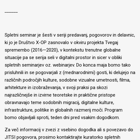
______
Spletni seminar je šesti v seriji predavanj, pogovorov in delavnic,
ki jo je Društvo X-OP zasnovalo v okviru projekta Tvegaj
spremembo (2016—2020), v kontekstu trenutne globalne
situacije pa se serija seli v digitalni prostor in sicer v obliki
spletnih seminarjev oz. webinarjev. Do konca maja bomo tako
prisluhnili in se pogovarjali z (mednarodnimi) gosti, ki delujejo na
različnih področjih kulture, sodobne vizualne umetnosti, filma,
arhitekture in izobraževanja, v svoji praksi pa skozi
najrazličnejše in izvirne teoretske in praktične pristope
obravnavajo teme sodobnih migracij, digitalne kulture,
infrastrukture, politike in globalnih razmerij moči. Program
bomo objavljali sproti, teden dni pred vsakim dogodkom.
Za več informacij v zvezi z vsebino dogodka ali s povezavo do
JITSI pogovora, prosimo kontaktirajte kuratorko spletnih