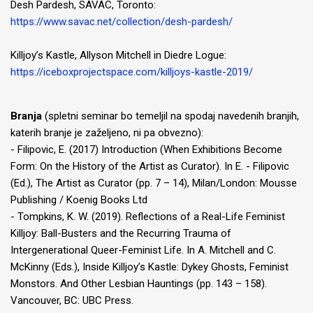
Desh Pardesh, SAVAC, Toronto:
https://www.savac.net/collection/desh-pardesh/
Killjoy’s Kastle, Allyson Mitchell in Diedre Logue:
https://iceboxprojectspace.com/killjoys-kastle-2019/
Branja
(spletni seminar bo temeljil na spodaj navedenih branjih,
katerih branje je zaželjeno, ni pa obvezno):
- Filipovic, E. (2017) Introduction (When Exhibitions Become
Form: On the History of the Artist as Curator). In E. - Filipovic
(Ed.), The Artist as Curator (pp. 7 – 14), Milan/London: Mousse
Publishing / Koenig Books Ltd
- Tompkins, K. W. (2019). Reflections of a Real-Life Feminist
Killjoy: Ball-Busters and the Recurring Trauma of
Intergenerational Queer-Feminist Life. In A. Mitchell and C.
McKinny (Eds.), Inside Killjoy’s Kastle: Dykey Ghosts, Feminist
Monstors. And Other Lesbian Hauntings (pp. 143 – 158).
Vancouver, BC: UBC Press.