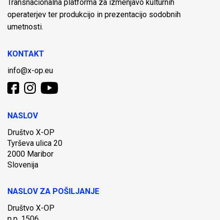
Transnacionalna platforma za izmenjavo kulturnih
operaterjev ter produkcijo in prezentacijo sodobnih
umetnosti.
KONTAKT
info@x-op.eu
NASLOV
Društvo X-OP
Tyrševa ulica 20
2000 Maribor
Slovenija
NASLOV ZA POŠILJANJE
Društvo X-OP
p.p. 1506