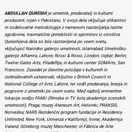
ABDULLAH QURESHI
je umetnik, predavatelj in kulturni
producent, rojen v Pakistanu. V svoja dela vključuje slikarstvo
in sodelovalne metodologije z namenom naslavljanja lastne
zgodovine, travmatične preteklosti in spominov iz otroštva.
Qureshijeva dela so bila razstavljena po vsem svetu,
vključujoč Narodno galerijo umetnosti, Islamabad; Umetniško
galerijo Alhamra, Lahore; Rossi & Rossi, London; Uqbar, Berlin;
Twelve Gates Arts, Filadelfija; in kulturni center SOMArts, San
Francisco. Zasedel je številne položaje v kulturnih in
izobraževalnih ustanovah, vključno z British Council in
National College of Arts, Lahore, ter vodil predavanja, branja in
pogovore z umetniki po vsem svetu. Med najbolj eminentne
lokacije sodijo FAMU (filmska in TV šola akademije scenskih
umetnosti), Praga; muzej Ateneum Art, Helsinki; PRAKSIS,
Norveška; NARS Rezidenčni program fundacije in Residency
Unlimited, New York, Univerza v Kaliforniji, Irvine; Akademija
Valand, Göteborg; muzej Manchester; in Fábrica de Arte