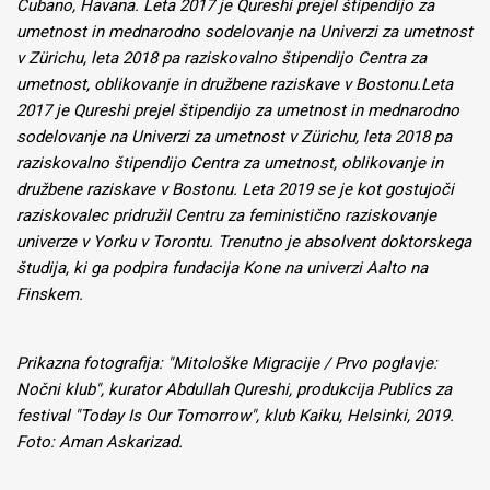
Cubano, Havana. Leta 2017 je Qureshi prejel štipendijo za
umetnost in mednarodno sodelovanje na Univerzi za umetnost
v Zürichu, leta 2018 pa raziskovalno štipendijo Centra za
umetnost, oblikovanje in družbene raziskave v Bostonu.Leta
2017 je Qureshi prejel štipendijo za umetnost in mednarodno
sodelovanje na Univerzi za umetnost v Zürichu, leta 2018 pa
raziskovalno štipendijo Centra za umetnost, oblikovanje in
družbene raziskave v Bostonu. Leta 2019 se je kot gostujoči
raziskovalec pridružil Centru za feministično raziskovanje
univerze v Yorku v Torontu. Trenutno je absolvent doktorskega
študija, ki ga podpira fundacija Kone na univerzi Aalto na
Finskem.
Prikazna fotografija: "Mitološke Migracije / Prvo poglavje:
Nočni klub", kurator Abdullah Qureshi, produkcija Publics za
festival "Today Is Our Tomorrow", klub Kaiku, Helsinki, 2019.
Foto: Aman Askarizad.