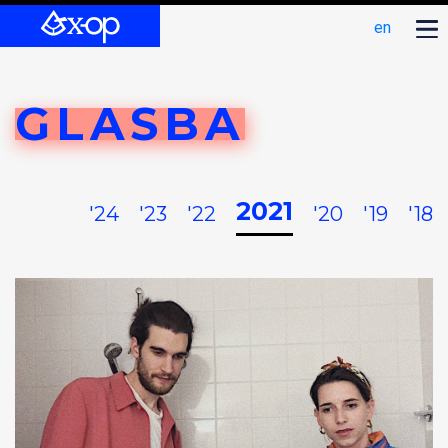
en
GLASBA
2021
'24
'23
'22
'20
'19
'18