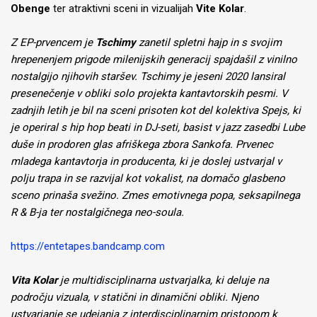
Obenge
ter atraktivni sceni in vizualijah
Vite Kolar
.
Z EP-prvencem je
Tschimy
zanetil spletni hajp in s svojim
hrepenenjem prigode milenijskih generacij spajdašil z vinilno
nostalgijo njihovih staršev. Tschimy je jeseni 2020 lansiral
presenečenje v obliki solo projekta kantavtorskih pesmi. V
zadnjih letih je bil na sceni prisoten kot del kolektiva Spejs, ki
je operiral s hip hop beati in DJ-seti, basist v jazz zasedbi Lube
duše in prodoren glas afriškega zbora Sankofa. Prvenec
mladega kantavtorja in producenta, ki je doslej ustvarjal v
polju trapa in se razvijal kot vokalist, na domačo glasbeno
sceno prinaša svežino. Zmes emotivnega popa, seksapilnega
R & B-ja ter nostalgičnega neo-soula.
https://entetapes.bandcamp.com
Vita Kolar
je multidisciplinarna ustvarjalka, ki deluje na
področju vizuala, v statični in dinamični obliki. Njeno
ustvarjanje se udejanja z interdisciplinarnim pristopom k