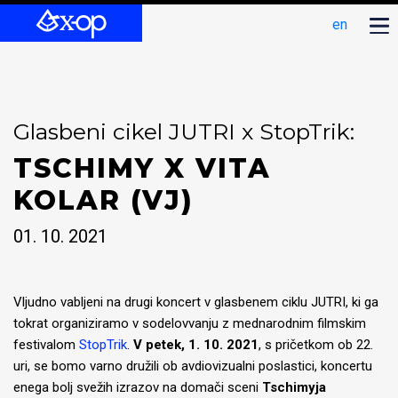
en
Glasbeni cikel JUTRI x StopTrik:
TSCHIMY X VITA
KOLAR (VJ)
01. 10. 2021
Vljudno vabljeni na drugi koncert v glasbenem ciklu JUTRI, ki ga
tokrat organiziramo v sodelovvanju z mednarodnim filmskim
festivalom
StopTrik
.
V petek, 1. 10. 2021
, s pričetkom ob 22.
uri, se bomo varno družili ob avdiovizualni poslastici, koncertu
enega bolj svežih izrazov na domači sceni
Tschimyja