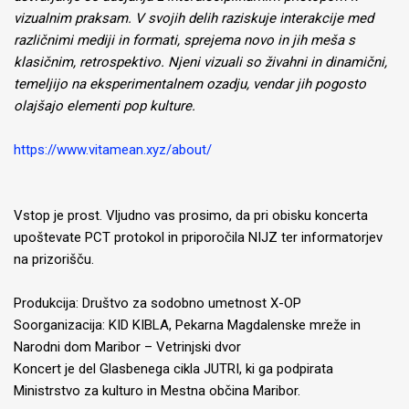
vizualnim praksam. V svojih delih raziskuje interakcije med
različnimi mediji in formati, sprejema novo in jih meša s
klasičnim, retrospektivo. Njeni vizuali so živahni in dinamični,
temeljijo na eksperimentalnem ozadju, vendar jih pogosto
olajšajo elementi pop kulture.
https://www.vitamean.xyz/about/
Vstop je prost. Vljudno vas prosimo, da pri obisku koncerta
upoštevate PCT protokol in priporočila NIJZ ter informatorjev
na prizorišču.
Produkcija: Društvo za sodobno umetnost X-OP
Soorganizacija: KID KIBLA, Pekarna Magdalenske mreže in
Narodni dom Maribor – Vetrinjski dvor
Koncert je del Glasbenega cikla JUTRI, ki ga podpirata
Ministrstvo za kulturo in Mestna občina Maribor.