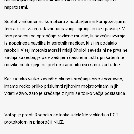
nedoločljivi meji med intimnim zanosom in medsebojnimi
napetostmi.
Septet v ničemer ne komplicira z nastavljenimi kompozicijami,
temveč gre za enostavno uigravanje, igranje in razigravanje. V
tem procesu se sproščajo različne muzike, ki povečini izvirajo
iz popolnega navdiha in spretnih mediger, ki si jih podajajo
naokoli. V tej improvizatorski misiji Oholo! seveda ni ne prva ne
zadnja zasedba, je pa v zadnjem času ena tistih, pri katerih te
muzike ne delujejo ne preforsirano niti niso samozadostne.
Ker za tako veliko zasedbo skupna srečanja niso enostavno,
imamo redko priliko prisluhniti njihovim mojstrovinam in jih
videti v živo, zato je srečanje z njimi še toliko večja poslastica.
Vstop je prost. Dogodka se lahko udeležite v skladu s PCT-
protokolom in priporočili NIJZ.