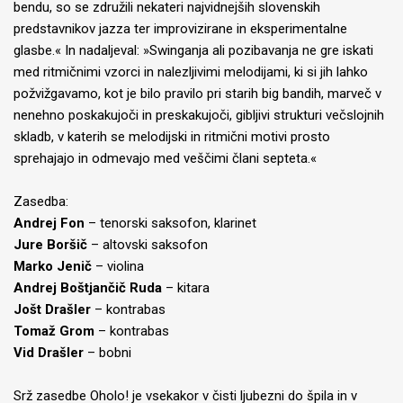
bendu, so se združili nekateri najvidnejših slovenskih
predstavnikov jazza ter improvizirane in eksperimentalne
glasbe.« In nadaljeval: »Swinganja ali pozibavanja ne gre iskati
med ritmičnimi vzorci in nalezljivimi melodijami, ki si jih lahko
požvižgavamo, kot je bilo pravilo pri starih big bandih, marveč v
nenehno poskakujoči in preskakujoči, gibljivi strukturi večslojnih
skladb, v katerih se melodijski in ritmični motivi prosto
sprehajajo in odmevajo med veščimi člani septeta.«
Zasedba:
Andrej Fon
– tenorski saksofon, klarinet
Jure Boršič
– altovski saksofon
Marko Jenič
– violina
Andrej Boštjančič Ruda
– kitara
Jošt Drašler
– kontrabas
Tomaž Grom
– kontrabas
Vid Drašler
– bobni
Srž zasedbe Oholo! je vsekakor v čisti ljubezni do špila in v