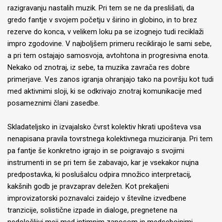
razigravanju nastalih muzik. Pri tem se ne da preslišati, da
gredo fantje v svojem početju v širino in globino, in to brez
rezerve do konca, v velikem loku pa se izognejo tudi reciklaži
impro zgodovine. V najboljšem primeru reciklirajo le sami sebe,
a pri tem ostajajo samosvoja, avtohtona in progresivna enota.
Nekako od znotraj, iz sebe, ta muzika zavrača res dobre
primerjave. Ves zanos igranja ohranjajo tako na površju kot tudi
med aktivnimi sloji, ki se odkrivajo znotraj komunikacije med
posameznimi člani zasedbe.
Skladateljsko in izvajalsko čvrst kolektiv hkrati upošteva vsa
nenapisana pravila tovrstnega kolektivnega muziciranja. Pri tem
pa fantje še konkretno igrajo in se poigravajo s svojimi
instrumenti in se pri tem še zabavajo, kar je vsekakor nujna
predpostavka, ki poslušalcu odpira množico interpretacij,
kakšnih godb je pravzaprav deležen. Kot prekaljeni
improvizatorski poznavalci zaidejo v številne izvedbene
tranzicije, solistične izpade in dialoge, pregnetene na