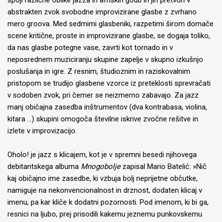
spoji različne oblike jazza in afriških godb in jih pretvori v
abstrakten zvok svobodne improvizirane glasbe z zvrhano
mero groova. Med sedmimi glasbeniki, razpetimi širom domače
scene kritične, proste in improvizirane glasbe, se dogaja toliko,
da nas glasbe potegne vase, zavrti kot tornado in v
neposrednem muziciranju skupine zapelje v skupno izkušnjo
poslušanja in igre. Z resnim, študioznim in raziskovalnim
pristopom se trudijo glasbene vzorce iz preteklosti sprevračati
v sodoben zvok, pri čemer se neizmerno zabavajo. Za jazz
manj običajna zasedba inštrumentov (dva kontrabasa, violina,
kitara …) skupini omogoča številne iskrive zvočne rešitve in
izlete v improvizacijo.
Oholo! je jazz s klicajem, kot je v spremni besedi njihovega
debitantskega albuma
Mnogobolje
zapisal Mario Batelić: »Nič
kaj običajno ime zasedbe, ki vzbuja bolj neprijetne občutke,
namiguje na nekonvencionalnost in drznost, dodaten klicaj v
imenu, pa kar kliče k dodatni pozornosti. Pod imenom, ki bi ga,
resnici na ljubo, prej prisodili kakemu jeznemu punkovskemu