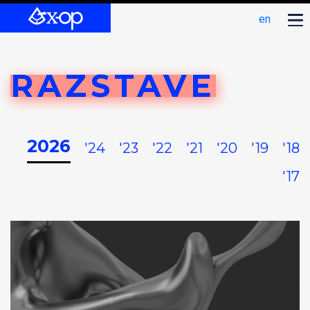
en
RAZSTAVE
2026
'24
'23
'22
'21
'20
'19
'18
'17