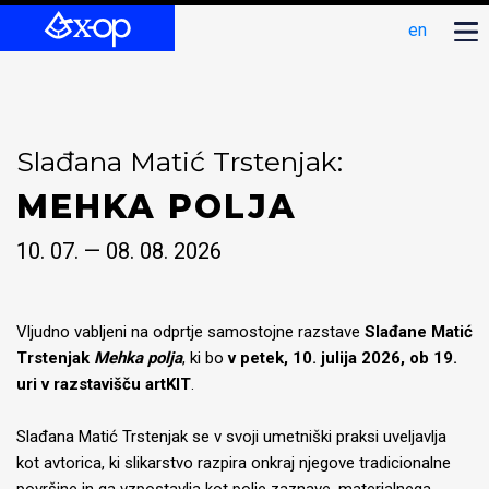
en
Slađana Matić Trstenjak:
MEHKA POLJA
10. 07. — 08. 08. 2026
Vljudno vabljeni na odprtje samostojne razstave
Slađane Matić
Trstenjak
Mehka polja
, ki bo
v petek, 10. julija 2026, ob 19.
uri v razstavišču artKIT
.
Slađana Matić Trstenjak se v svoji umetniški praksi uveljavlja
kot avtorica, ki slikarstvo razpira onkraj njegove tradicionalne