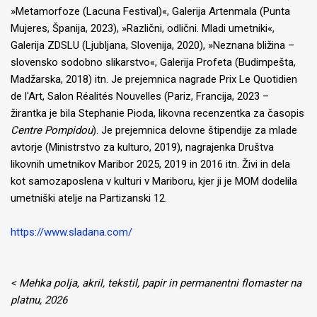
»Metamorfoze (Lacuna Festival)«, Galerija Artenmala (Punta
Mujeres, Španija, 2023), »Različni, odlični. Mladi umetniki«,
Galerija ZDSLU (Ljubljana, Slovenija, 2020), »Neznana bližina –
slovensko sodobno slikarstvo«, Galerija Profeta (Budimpešta,
Madžarska, 2018) itn. Je prejemnica nagrade Prix Le Quotidien
de l'Art, Salon Réalités Nouvelles (Pariz, Francija, 2023 –
žirantka je bila Stephanie Pioda, likovna recenzentka za časopis
Centre Pompidou
). Je prejemnica delovne štipendije za mlade
avtorje (Ministrstvo za kulturo, 2019), nagrajenka Društva
likovnih umetnikov Maribor 2025, 2019 in 2016 itn. Živi in dela
kot samozaposlena v kulturi v Mariboru, kjer ji je MOM dodelila
umetniški atelje na Partizanski 12.
https://www.sladana.com/
< Mehka polja, akril, tekstil, papir in permanentni flomaster na
platnu, 2026