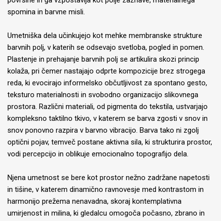
površine in ga vzpostavlja kot polje zaznave, materialnega
spomina in barvne misli.
Umetniška dela učinkujejo kot mehke membranske strukture
barvnih polj, v katerih se odsevajo svetloba, pogled in pomen.
Plastenje in prehajanje barvnih polj se artikulira skozi princip
kolaža, pri čemer nastajajo odprte kompozicije brez strogega
reda, ki evocirajo informelsko občutljivost za spontano gesto,
teksturo materialnosti in svobodno organizacijo slikovnega
prostora. Različni materiali, od pigmenta do tekstila, ustvarjajo
kompleksno taktilno tkivo, v katerem se barva zgosti v snov in
snov ponovno razpira v barvno vibracijo. Barva tako ni zgolj
optični pojav, temveč postane aktivna sila, ki strukturira prostor,
vodi percepcijo in oblikuje emocionalno topografijo dela.
Njena umetnost se bere kot prostor nežno zadržane napetosti
in tišine, v katerem dinamično ravnovesje med kontrastom in
harmonijo prežema nenavadna, skoraj kontemplativna
umirjenost in milina, ki gledalcu omogoča počasno, zbrano in