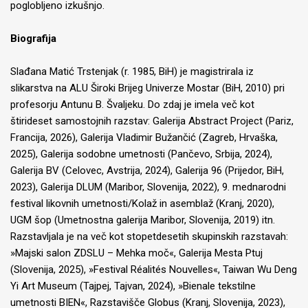
poglobljeno izkušnjo.
Biografija
Slađana Matić Trstenjak (r. 1985, BiH) je magistrirala iz
slikarstva na ALU Široki Brijeg Univerze Mostar (BiH, 2010) pri
profesorju Antunu B. Švaljeku. Do zdaj je imela več kot
štirideset samostojnih razstav: Galerija Abstract Project (Pariz,
Francija, 2026), Galerija Vladimir Bužančić (Zagreb, Hrvaška,
2025), Galerija sodobne umetnosti (Pančevo, Srbija, 2024),
Galerija BV (Celovec, Avstrija, 2024), Galerija 96 (Prijedor, BiH,
2023), Galerija DLUM (Maribor, Slovenija, 2022), 9. mednarodni
festival likovnih umetnosti/Kolaž in asemblaž (Kranj, 2020),
UGM šop (Umetnostna galerija Maribor, Slovenija, 2019) itn.
Razstavljala je na več kot stopetdesetih skupinskih razstavah:
»Majski salon ZDSLU – Mehka moč«, Galerija Mesta Ptuj
(Slovenija, 2025), »Festival Réalités Nouvelles«, Taiwan Wu Deng
Yi Art Museum (Tajpej, Tajvan, 2024), »Bienale tekstilne
umetnosti BIEN«, Razstavišče Globus (Kranj, Slovenija, 2023),