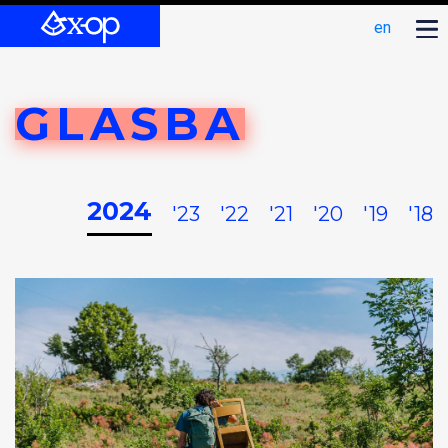
en
GLASBA
2024
'23
'22
'21
'20
'19
'18