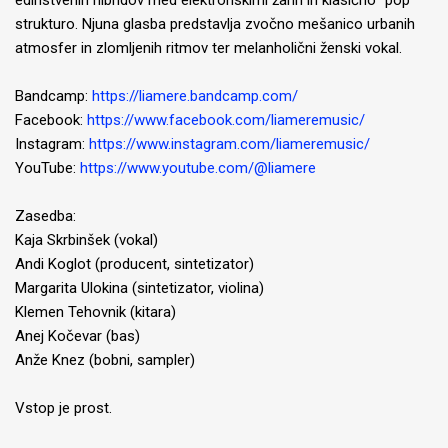
edinstvenih hibridov med elektronskimi žanri in klasično “pop”
strukturo. Njuna glasba predstavlja zvočno mešanico urbanih
atmosfer in zlomljenih ritmov ter melanholični ženski vokal.
Bandcamp:
https://liamere.bandcamp.com/
Facebook:
https://www.facebook.com/liameremusic/
Instagram:
https://www.instagram.com/liameremusic/
YouTube:
https://www.youtube.com/@liamere
Zasedba:
Kaja Skrbinšek (vokal)
Andi Koglot (producent, sintetizator)
Margarita Ulokina (sintetizator, violina)
Klemen Tehovnik (kitara)
Anej Kočevar (bas)
Anže Knez (bobni, sampler)
Vstop je prost.