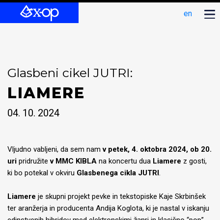
en
Glasbeni cikel JUTRI:
LIAMERE
04. 10. 2024
Vljudno vabljeni, da sem nam
v petek, 4. oktobra 2024, ob 20.
uri
pridružite
v MMC KIBLA
na koncertu dua
Liamere
z gosti,
ki bo potekal v okviru
Glasbenega cikla JUTRI
.
Liamere
je skupni projekt pevke in tekstopiske Kaje Skrbinšek
ter aranžerja in producenta Andija Koglota, ki je nastal v iskanju