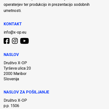
operaterjev ter produkcijo in prezentacijo sodobnih
umetnosti.
KONTAKT
info@x-op.eu
NASLOV
Društvo X-OP
Tyrševa ulica 20
2000 Maribor
Slovenija
NASLOV ZA POŠILJANJE
Društvo X-OP
p.p. 1506