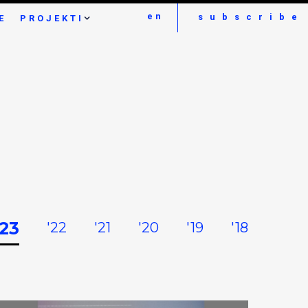
en
subscribe
E
PROJEKTI
23
'22
'21
'20
'19
'18