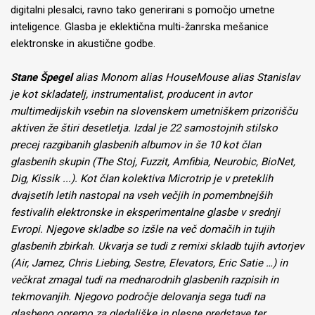
digitalni plesalci, ravno tako generirani s pomočjo umetne
inteligence. Glasba je eklektična multi-žanrska mešanice
elektronske in akustične godbe.
Stane Špegel
alias Monom alias HouseMouse alias Stanislav
je kot skladatelj, instrumentalist, producent in avtor
multimedijskih vsebin na slovenskem umetniškem prizorišču
aktiven že štiri desetletja. Izdal je 22 samostojnih stilsko
precej razgibanih glasbenih albumov in še 10 kot član
glasbenih skupin (The Stoj, Fuzzit, Amfibia, Neurobic, BioNet,
Dig, Kissik ...). Kot član kolektiva Microtrip je v preteklih
dvajsetih letih nastopal na vseh večjih in pomembnejših
festivalih elektronske in eksperimentalne glasbe v srednji
Evropi. Njegove skladbe so izšle na več domačih in tujih
glasbenih zbirkah. Ukvarja se tudi z remixi skladb tujih avtorjev
(Air, Jamez, Chris Liebing, Sestre, Elevators, Eric Satie …) in
večkrat zmagal tudi na mednarodnih glasbenih razpisih in
tekmovanjih. Njegovo področje delovanja sega tudi na
glasbeno opremo za gledališke in plesne predstave ter