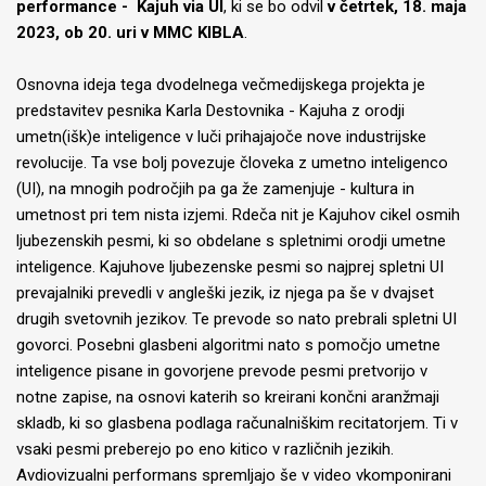
performance - Kajuh via UI
, ki se bo odvil
v četrtek, 18. maja
2023, ob 20. uri v MMC KIBLA
.
Osnovna ideja tega dvodelnega večmedijskega projekta je
predstavitev pesnika Karla Destovnika - Kajuha z orodji
umetn(išk)e inteligence v luči prihajajoče nove industrijske
revolucije. Ta vse bolj povezuje človeka z umetno inteligenco
(UI), na mnogih področjih pa ga že zamenjuje - kultura in
umetnost pri tem nista izjemi. Rdeča nit je Kajuhov cikel osmih
ljubezenskih pesmi, ki so obdelane s spletnimi orodji umetne
inteligence. Kajuhove ljubezenske pesmi so najprej spletni UI
prevajalniki prevedli v angleški jezik, iz njega pa še v dvajset
drugih svetovnih jezikov. Te prevode so nato prebrali spletni UI
govorci. Posebni glasbeni algoritmi nato s pomočjo umetne
inteligence pisane in govorjene prevode pesmi pretvorijo v
notne zapise, na osnovi katerih so kreirani končni aranžmaji
skladb, ki so glasbena podlaga računalniškim recitatorjem. Ti v
vsaki pesmi preberejo po eno kitico v različnih jezikih.
Avdiovizualni performans spremljajo še v video vkomponirani