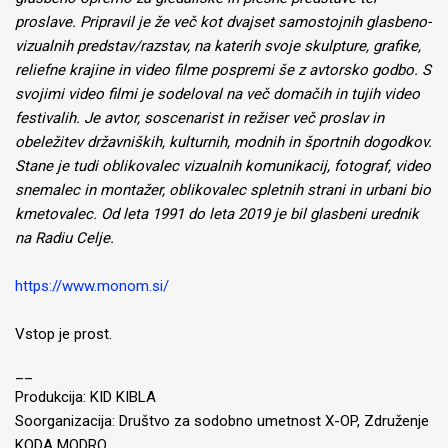
proslave. Pripravil je že več kot dvajset samostojnih glasbeno-
vizualnih predstav/razstav, na katerih svoje skulpture, grafike,
reliefne krajine in video filme pospremi še z avtorsko godbo. S
svojimi video filmi je sodeloval na več domačih in tujih video
festivalih. Je avtor, soscenarist in režiser več proslav in
obeležitev državniških, kulturnih, modnih in športnih dogodkov.
Stane je tudi oblikovalec vizualnih komunikacij, fotograf, video
snemalec in montažer, oblikovalec spletnih strani in urbani bio
kmetovalec. Od leta 1991 do leta 2019 je bil glasbeni urednik
na Radiu Celje.
https://www.monom.si/
Vstop je prost.
__
Produkcija: KID KIBLA
Soorganizacija: Društvo za sodobno umetnost X-OP, Združenje
KODA MODRO