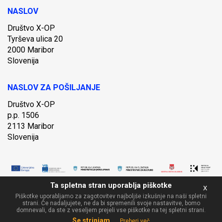
NASLOV
Društvo X-OP
Tyrševa ulica 20
2000 Maribor
Slovenija
NASLOV ZA POŠILJANJE
Društvo X-OP
p.p. 1506
2113 Maribor
Slovenija
Ta spletna stran uporablja piškotke
x
Piškotke uporabljamo za zagotovitev najboljše izkušnje na naši spletni
Copyright X-OP 2020 and Respective Authors / All rights reserved
strani. Če nadaljujete, ne da bi spremenili svoje nastavitve, bomo
domnevali, da ste z veseljem prejeli vse piškotke na tej spletni strani.
Se strinjam
Preberi več