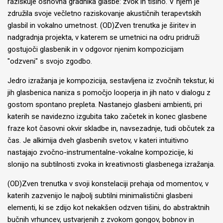
raziskuje osnovna gradnika glasbe: zvok in tišino. V njem je
združila svoje večletno raziskovanje akustičnih terapevtskih
glasbil in vokalno umetnost. (OD)Zven trenutka je širitev in
nadgradnja projekta, v katerem se umetnici na odru pridruži
gostujoči glasbenik in v odgovor njenim kompozicijam
"odzveni" s svojo zgodbo.
Jedro izražanja je kompozicija, sestavljena iz zvočnih tekstur, ki
jih glasbenica naniza s pomočjo looperja in jih nato v dialogu z
gostom spontano prepleta. Nastanejo glasbeni ambienti, pri
katerih se navidezno izgubita tako začetek in konec glasbene
fraze kot časovni okvir skladbe in, navsezadnje, tudi občutek za
čas. Je alkimija dveh glasbenih svetov, v kateri intuitivno
nastajajo zvočno-instrumentalne-vokalne kompozicije, ki
slonijo na subtilnosti zvoka in kreativnosti glasbenega izražanja.
(OD)Zven trenutka v svoji konstelaciji prehaja od momentov, v
katerih zazvenijo le najbolj subtilni minimalistični glasbeni
elementi, ki se zdijo kot nekakšen odzven tišini, do abstraktnih
bučnih vrhuncev, ustvarjenih z zvokom gongov, bobnov in