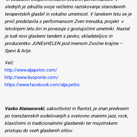
slednjih je združila svoje večletno raziskovanje starodavnih
terapevtskih glasbil in vokalno umetnost. V lanskem letu se je
prvič predstavila s performansom Zven trenutka, projekt v
letošnjem letu širi in povezuje z gostujočimi umetniki. Nastal
je tudi novi glasbeni tandem s pevko, skladateljico in
producentko JUNEsHELEN pod imenom Zvočne krajine –
Spevi & Arije.
Več:
http://www.aljapetric.com/
http://www.duoponte.com/
https://www.facebook.com/alja.petric
Vasko Atanasovski
, saksofonist in flavtist, je znan predvsem
po transžanrskih sodelovanjih s svetovno znanimi jazz, rock,
klasičnimi in tradicionalnimi glasbeniki ter mojstrskem
pristopu do vseh glasbenih stilov.