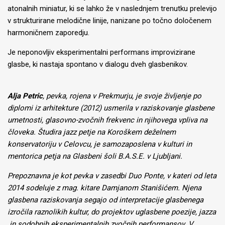
atonalnih miniatur, ki se lahko že v naslednjem trenutku prelevijo
v strukturirane melodične linije, nanizane po točno določenem
harmoničnem zaporedju.
Je neponovljiv eksperimentalni performans improvizirane
glasbe, ki nastaja spontano v dialogu dveh glasbenikov.
Alja Petric
, pevka, rojena v Prekmurju, je svoje življenje po
diplomi iz arhitekture (2012) usmerila v raziskovanje glasbene
umetnosti, glasovno-zvočnih frekvenc in njihovega vpliva na
človeka. Študira jazz petje na Koroškem deželnem
konservatoriju v Celovcu, je samozaposlena v kulturi in
mentorica petja na Glasbeni šoli B.A.S.E. v Ljubljani.
Prepoznavna je kot pevka v zasedbi Duo Ponte, v kateri od leta
2014 sodeluje z mag. kitare Damjanom Stanišićem. Njena
glasbena raziskovanja segajo od interpretacije glasbenega
izročila raznolikih kultur, do projektov uglasbene poezije, jazza
in sodobnih eksperimentalnih zvočnih performansov. V