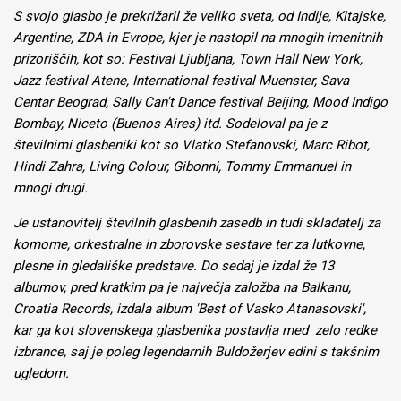
S svojo glasbo je prekrižaril že veliko sveta, od Indije, Kitajske,
Argentine, ZDA in Evrope, kjer je nastopil na mnogih imenitnih
prizoriščih, kot so: Festival Ljubljana, Town Hall New York,
Jazz festival Atene, International festival Muenster, Sava
Centar Beograd, Sally Can't Dance festival Beijing, Mood Indigo
Bombay, Niceto (Buenos Aires) itd. Sodeloval pa je z
številnimi glasbeniki kot so Vlatko Stefanovski, Marc Ribot,
Hindi Zahra, Living Colour, Gibonni, Tommy Emmanuel in
mnogi drugi.
Je ustanovitelj številnih glasbenih zasedb in tudi skladatelj za
komorne, orkestralne in zborovske sestave ter za lutkovne,
plesne in gledališke predstave. Do sedaj je izdal že 13
albumov, pred kratkim pa je največja založba na Balkanu,
Croatia Records, izdala album 'Best of Vasko Atanasovski',
kar ga kot slovenskega glasbenika postavlja med zelo redke
izbrance, saj je poleg legendarnih Buldožerjev edini s takšnim
ugledom.