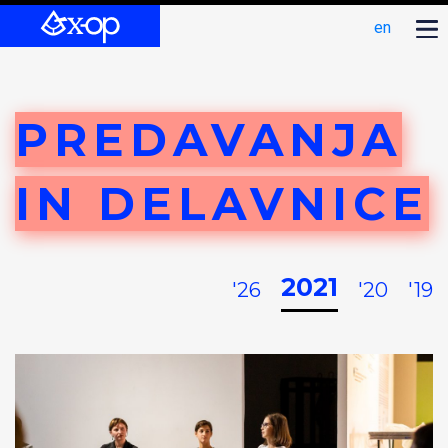
en
PREDAVANJA
IN DELAVNICE
2021
'26
'20
'19