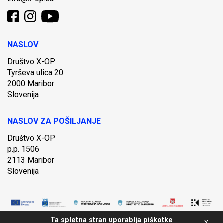
NASLOV
Društvo X-OP
Tyrševa ulica 20
2000 Maribor
Slovenija
NASLOV ZA POŠILJANJE
Društvo X-OP
p.p. 1506
2113 Maribor
Slovenija
Ta spletna stran uporablja piškotke
x