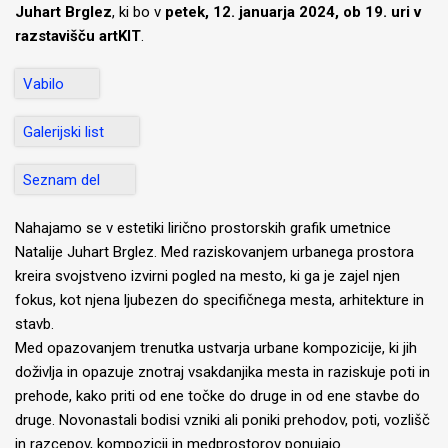
Juhart Brglez
, ki bo v
petek, 12. januarja 2024, ob 19. uri v
razstavišču artKIT
.
Vabilo
Galerijski list
Seznam del
Nahajamo se v estetiki lirično prostorskih grafik umetnice
Natalije Juhart Brglez. Med raziskovanjem urbanega prostora
kreira svojstveno izvirni pogled na mesto, ki ga je zajel njen
fokus, kot njena ljubezen do specifičnega mesta, arhitekture in
stavb.
Med opazovanjem trenutka ustvarja urbane kompozicije, ki jih
doživlja in opazuje znotraj vsakdanjika mesta in raziskuje poti in
prehode, kako priti od ene točke do druge in od ene stavbe do
druge. Novonastali bodisi vzniki ali poniki prehodov, poti, vozlišč
in razcepov, kompozicij in medprostorov ponujajo