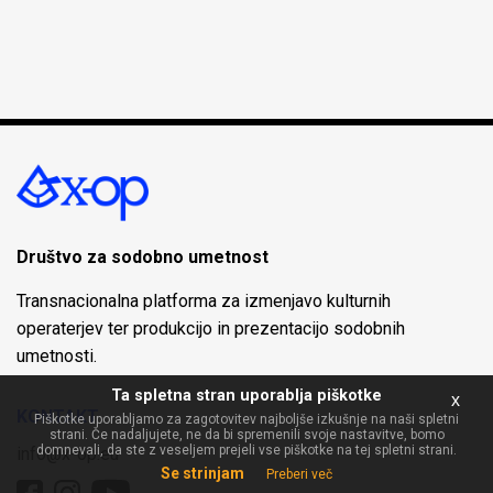
Društvo za sodobno umetnost
Transnacionalna platforma za izmenjavo kulturnih
operaterjev ter produkcijo in prezentacijo sodobnih
umetnosti.
Ta spletna stran uporablja piškotke
x
KONTAKT
Piškotke uporabljamo za zagotovitev najboljše izkušnje na naši spletni
strani. Če nadaljujete, ne da bi spremenili svoje nastavitve, bomo
domnevali, da ste z veseljem prejeli vse piškotke na tej spletni strani.
info@x-op.eu
Se strinjam
Preberi več