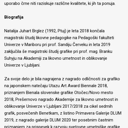
uporabo črne niti raziskuje različne kvalitete, ki jih ta ponuja.
Biografija
Natalija Juhart Brglez (1992, Ptuj) je leta 2018 končala
magistrski študij likovne pedagogike na Pedagoški fakulteti
Univerze v Mariboru pri prof. Sandiju Červeku in leta 2019
zaključila še magistrski študij grafike pri prof. mag. Branku
Suhyju na Akademiji za likovno umetnost in oblikovanje
Univerze v Ljubljani.
Za svoje delo je bila nagrajena z nagrado odličnosti za grafiko
na japonskem natečaju Utazu Art Award Biennale 2018,
priznanjem Bienala slovenske grafike Otočec/Novo mesto
2018, Prešernovo nagrado Akademije za likovno umetnost in
oblikovanje Univerze v Ljubljani 2017/2018 za cikel sedmih
grafik, posvečenih Benetkam, z listino Primavera Galerije DLUM
2019, z nagrado galerije DLUM 2020 ter posebnim častnim
priznanjem za prispevek k razvoju svetovne umetniške grafike