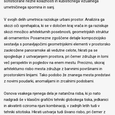
sofisticirane nežne kolažnosti in kubističnega vizualnega
umetničinega spomina in sanj.
V svojih delih umetnica raziskuje urbani prostor. Analizira ga
skozi oči sprehajalca, ki se v določen kraj vrača in ga raziskuje
skozi množico arhitekturnih posebnosti, geometrijskih struktur
ali ornamentov. Posamezne zgoščene detajle kompozicijsko
sestavlja s ponavljajočimi geometrijskimi elementi v prostorsko
zaokrožene panoramske ali vedutne celote, hkrati pa se
spogleduje z ustvarjanjem prostora, pri čemer združuje in lomi
več perspektiv in pogledov na enem mestu. Precizno, skoraj
arhitekturno risbo mesta združuje z barvnimi površinami in
prostorskimi linijami. Tako podobo že znanega mesta predstavi
z novimi poudarki, anomalijami in zrcalnimi podobami.
Osnova vsakega njenega dela je natančna risba, ki jo nato
nadgradi še v klasični grafični tehniki globokega tiska, jedkanici
in akvatinti oziroma njuni kombinaciji, v zadnjih letih tudi v
tehniki sitotiska. Hkrati ustvarja tudi šivano risbo, pri čemer z