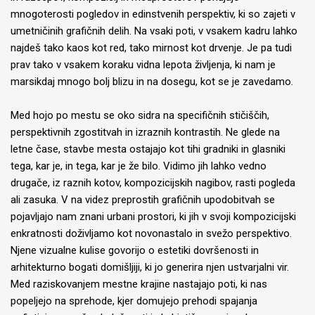
mnogoterosti pogledov in edinstvenih perspektiv, ki so zajeti v
umetničinih grafičnih delih. Na vsaki poti, v vsakem kadru lahko
najdeš tako kaos kot red, tako mirnost kot drvenje. Je pa tudi
prav tako v vsakem koraku vidna lepota življenja, ki nam je
marsikdaj mnogo bolj blizu in na dosegu, kot se je zavedamo.
Med hojo po mestu se oko sidra na specifičnih stičiščih,
perspektivnih zgostitvah in izraznih kontrastih. Ne glede na
letne čase, stavbe mesta ostajajo kot tihi gradniki in glasniki
tega, kar je, in tega, kar je že bilo. Vidimo jih lahko vedno
drugače, iz raznih kotov, kompozicijskih nagibov, rasti pogleda
ali zasuka. V na videz preprostih grafičnih upodobitvah se
pojavljajo nam znani urbani prostori, ki jih v svoji kompozicijski
enkratnosti doživljamo kot novonastalo in svežo perspektivo.
Njene vizualne kulise govorijo o estetiki dovršenosti in
arhitekturno bogati domišljiji, ki jo generira njen ustvarjalni vir.
Med raziskovanjem mestne krajine nastajajo poti, ki nas
popeljejo na sprehode, kjer domujejo prehodi spajanja