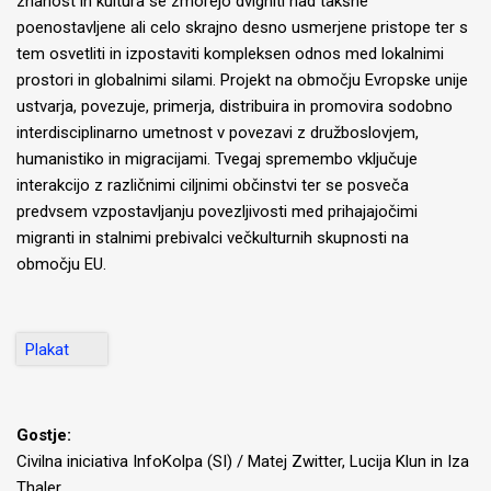
znanost in kultura se zmorejo dvigniti nad takšne
poenostavljene ali celo skrajno desno usmerjene pristope ter s
tem osvetliti in izpostaviti kompleksen odnos med lokalnimi
prostori in globalnimi silami. Projekt na območju Evropske unije
ustvarja, povezuje, primerja, distribuira in promovira sodobno
interdisciplinarno umetnost v povezavi z družboslovjem,
humanistiko in migracijami. Tvegaj spremembo vključuje
interakcijo z različnimi ciljnimi občinstvi ter se posveča
predvsem vzpostavljanju povezljivosti med prihajajočimi
migranti in stalnimi prebivalci večkulturnih skupnosti na
območju EU.
Plakat
Gostje:
Civilna iniciativa InfoKolpa (SI) / Matej Zwitter, Lucija Klun in Iza
Thaler