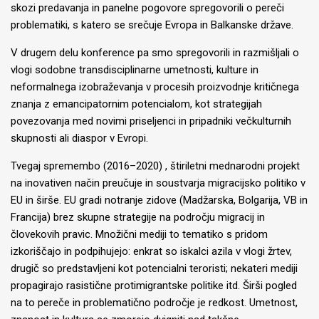
skozi predavanja in panelne pogovore spregovorili o pereči
problematiki, s katero se srečuje Evropa in Balkanske države.
V drugem delu konference pa smo spregovorili in razmišljali o
vlogi sodobne transdisciplinarne umetnosti, kulture in
neformalnega izobraževanja v procesih proizvodnje kritičnega
znanja z emancipatornim potencialom, kot strategijah
povezovanja med novimi priseljenci in pripadniki večkulturnih
skupnosti ali diaspor v Evropi.
Tvegaj spremembo (2016–2020) , štiriletni mednarodni projekt
na inovativen način preučuje in soustvarja migracijsko politiko v
EU in širše. EU gradi notranje zidove (Madžarska, Bolgarija, VB in
Francija) brez skupne strategije na področju migracij in
človekovih pravic. Množični mediji to tematiko s pridom
izkoriščajo in podpihujejo: enkrat so iskalci azila v vlogi žrtev,
drugič so predstavljeni kot potencialni teroristi; nekateri mediji
propagirajo rasistične protimigrantske politike itd. Širši pogled
na to pereče in problematično področje je redkost. Umetnost,