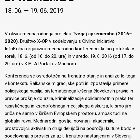
18. 06. — 19. 06. 2019
V okviru mednarodnega projekta
Tvegaj spremembo (2016–
2020)
, Društvo X-OP v sodelovanju s Civilno iniciativo
InfoKolpa organizira mednarodno konferenco, ki bo potekala v
torek, 18. 6. (od 16. do 20. ure) in v sredo, 19. 6. 2016 (od 17. do
20. ure) v KIBLA Portalu v Mariboru.
Konferenca se osredotoča na trenutno stanje in analizo le-tega
v kontekstu Balkanske migracijske poti in izpostavlja primere
policijskega nasilja, sistematičnega kršenja človekovih pravic in
pravice prošnje do azila, kriminalizacije solidarnostnih praks ter
rasističnega in ksenofobnega medijskega diskurza, ki smo jim
priča ne samo v širšem Evropskem prostoru, ampak tudi na
globalni ravni. Mednarodni gostje, novinarji, akademiki,
prostovoljci, aktivisti in drugi delujoči na področju kulture bodo v
sodelovanju s prosilci za azil, trenutno nastanjenimi v Sloveniji,