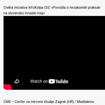
Civilna iniciativa InfoKolpa (SI): »Poročila o nezakonitih praksah
na slovensko-hrvaški meji«
CMS – Center za mirovne študije Zagreb (HR) / Maddalena