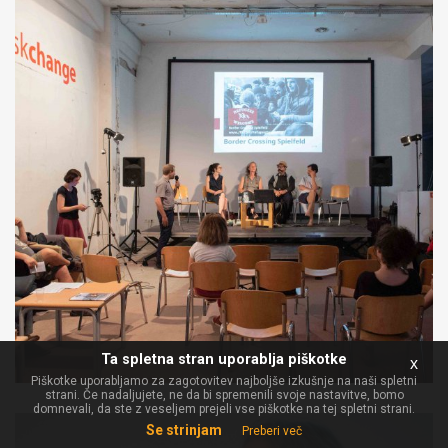
Ta spletna stran uporablja piškotke
x
Piškotke uporabljamo za zagotovitev najboljše izkušnje na naši spletni
strani. Če nadaljujete, ne da bi spremenili svoje nastavitve, bomo
domnevali, da ste z veseljem prejeli vse piškotke na tej spletni strani.
Se strinjam
Preberi več