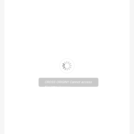
CROSS ORIGIN!! Cannot access
file! http://www.x-
op.eu/storage/app/media/Zlozenka_Pushing_Forwards.pdf