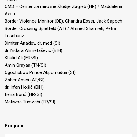
CMS – Center za mirovne študije Zagreb (HR) / Maddalena
Avon
Border Violence Monitor (DE): Chandra Esser, Jack Sapoch
Border Crossing Spietfeld (AT) / Ahmed Shamieh, Petra
Leschanz
Dimitar Anakiev, dr. med (SI)
dr. Niđara Ahmetašević (BIH)
Khalid Ali (ER/SI)
Amin Grayaa (TN/SI)
Ogochukwu Prince Akpomudua (SI)
Zaher Amini (AF/SI)
dr. Irfan Hošić (BiH)
Irena Borić (HR/SI)
Matiwos Tumzghi (ER/SI)
Program: