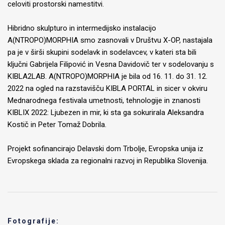
celoviti prostorski namestitvi.
Hibridno skulpturo in intermedijsko instalacijo
A(NTROPO)MORPHIA smo zasnovali v Društvu X-OP, nastajala
pa je v širši skupini sodelavk in sodelavcev, v kateri sta bili
ključni Gabrijela Filipović in Vesna Davidovič ter v sodelovanju s
KIBLA2LAB. A(NTROPO)MORPHIA je bila od 16. 11. do 31. 12.
2022 na ogled na razstavišču KIBLA PORTAL in sicer v okviru
Mednarodnega festivala umetnosti, tehnologije in znanosti
KIBLIX 2022: Ljubezen in mir, ki sta ga sokurirala Aleksandra
Kostič in Peter Tomaž Dobrila.
Projekt sofinancirajo Delavski dom Trbolje, Evropska unija iz
Evropskega sklada za regionalni razvoj in Republika Slovenija.
Fotografije: