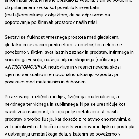
amorfnega bitja, ki nas je obiskalo iz vesolja. Vanj se potopimo
ob pritanjenem zvoku kot povabilu k neverbalni
(meta)komunikaciji z objektom, da se odpravimo na
popotovanje po širjavah prostorov naših misli.
Sestavi se fluidnost vmesnega prostora med gledalcem,
gledalko in neznanim predmetom: z umetniškim delom se
povežemo v fiktivni svet lastnih zaznav in predstav, intimnega in
socialnega vesolja, našega bitja in skupnega (so)bivanja.
ANTROPOMORPHIA
, neulovljiva in v resnici nevidna skozi
izjemno senzualno in emocionalno izkušnjo vzpostavlja
povezavo med materialnim in duhovnim.
Povezovanje različnih medijev, fizičnega, materialnega, a
nevidnega ter vidnega in sublimnega, ki pa se uresničuje kot
navidezna resničnost, določa polje metafizičnosti naših
predstav s tvorbo iluzije, kar doseže z relativno enostavnimi, a
zelo učinkovitimi tehničnimi sredstvi in novomedijskimi postopki
v ustvarjanju umetniškega dela, s katerim se povežemo v