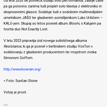
Od leta 2020 se posveča študiju solo performansa, zadnje čase
pa ga ponovno zanima tudi preplet solo klavirja z elektroniko in
ekspresivnimi glasovi. Sodeluje tudi s sodobnim multimedijskim
umetnikom JAŠO ter glasbenim somišljenikom Luko Uršičem –
KALU-jem. Skupaj so letos posneli album
Bloom
, s Kalujem pa
tvorita duo Not Exactly Lost.
V letu 2023 pripravlja izid novega solističnega albuma
Resistance
, ki ga je posnel v berlinskem studiju VoxTon v
sodelovanju z glasbenim producentom ter mojstrom zvoka
Simonom Goffom.
http://www.bowrain.org/
< Foto: Sunčan Stone
Vstop je prost.
__