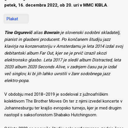
petek, 16. decembra 2022, ob 20. uri v MMC KIBLA
.
Plakat
Tine Grgurevič
alias
Bowrain
je slovenski sodobni skladatelj,
pianist in glasbeni producent. Po končanem študiju jazz
klavirja na konzervatoriju v Amsterdamu je leta 2014 izdal svoj
debitantski album Far Out, kjer se je prvič izrazil skozi
elektronsko glasbo. Leta 2017 je sledil album Distracted, leta
2020 album 2020 Seconds Alive, v zadnjem času pa je izdal
več singlov, ki bi jih lahko uvrstili v žanr sodobnega jazz
elektro-popa.
V obdobju med 2018–2019 je sodeloval z južnoafriškim
kolektivom The Brother Moves On ter z njimi izvedel koncerte v
Johannesburgu ter krajšo evropsko turnejo, kjer je med drugim
nastopil s saksofonistom Shabako Hutchingsom.