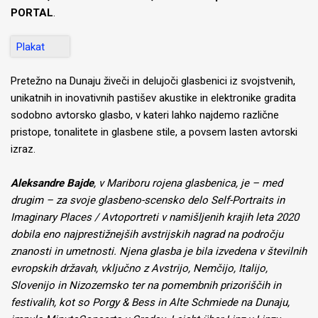
PORTAL
.
Plakat
Pretežno na Dunaju živeči in delujoči glasbenici iz svojstvenih,
unikatnih in inovativnih pastišev akustike in elektronike gradita
sodobno avtorsko glasbo, v kateri lahko najdemo različne
pristope, tonalitete in glasbene stile, a povsem lasten avtorski
izraz.
Aleksandre Bajde
, v Mariboru rojena glasbenica,
je – med
drugim – za svoje glasbeno-scensko delo Self-Portraits in
Imaginary Places / Avtoportreti v namišljenih krajih leta 2020
dobila eno najprestižnejših avstrijskih nagrad na področju
znanosti in umetnosti. Njena glasba je bila izvedena v številnih
evropskih državah, vključno z Avstrijo, Nemčijo, Italijo,
Slovenijo in Nizozemsko ter na pomembnih prizoriščih in
festivalih, kot so Porgy & Bess in Alte Schmiede na Dunaju,