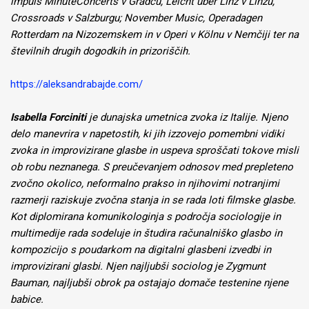
impuls MinuteConcerts v Gradcu, Leicht über Linz v Linzu,
Crossroads v Salzburgu; November Music, Operadagen
Rotterdam na Nizozemskem in v Operi v Kölnu v Nemčiji ter na
številnih drugih dogodkih in prizoriščih.
https://aleksandrabajde.com/
Isabella Forciniti
je dunajska umetnica zvoka iz Italije. Njeno
delo manevrira v napetostih, ki jih izzovejo pomembni vidiki
zvoka in improvizirane glasbe in uspeva sproščati tokove misli
ob robu neznanega. S preučevanjem odnosov med prepleteno
zvočno okolico, neformalno prakso in njihovimi notranjimi
razmerji raziskuje zvočna stanja in se rada loti filmske glasbe.
Kot diplomirana komunikologinja s področja sociologije in
multimedije rada sodeluje in študira računalniško glasbo in
kompozicijo s poudarkom na digitalni glasbeni izvedbi in
improvizirani glasbi. Njen najljubši sociolog je Zygmunt
Bauman, najljubši obrok pa ostajajo domače testenine njene
babice.