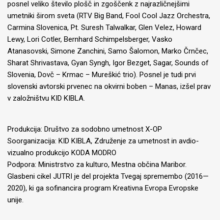
posnel veliko število plošč in zgoščenk z najrazličnejšimi
umetniki širom sveta (RTV Big Band, Fool Cool Jazz Orchestra,
Carmina Slovenica, Pt. Suresh Talwalkar, Glen Velez, Howard
Lewy, Lori Cotler, Bernhard Schimpelsberger, Vasko
Atanasovski, Simone Zanchini, Samo Šalomon, Marko Črnčec,
Sharat Shrivastava, Gyan Syngh, Igor Bezget, Sagar, Sounds of
Slovenia, Dovč – Krmac – Mureškić trio). Posnel je tudi prvi
slovenski avtorski prvenec na okvirni boben – Manas, izšel prav
v založništvu KID KIBLA.
Produkcija: Društvo za sodobno umetnost X-OP
Soorganizacija: KID KIBLA, Združenje za umetnost in avdio-
vizualno produkcijo KODA MODRO
Podpora: Ministrstvo za kulturo, Mestna občina Maribor.
Glasbeni cikel JUTRI je del projekta Tvegaj spremembo (2016—
2020), ki ga sofinancira program Kreativna Evropa Evropske
unije.