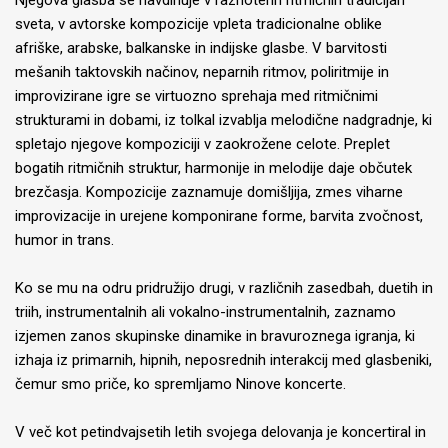
Njegova glasba se navdihuje v raznoterih ritmičnih tradicijah
sveta, v avtorske kompozicije vpleta tradicionalne oblike
afriške, arabske, balkanske in indijske glasbe. V barvitosti
mešanih taktovskih načinov, neparnih ritmov, poliritmije in
improvizirane igre se virtuozno sprehaja med ritmičnimi
strukturami in dobami, iz tolkal izvablja melodične nadgradnje, ki
spletajo njegove kompoziciji v zaokrožene celote. Preplet
bogatih ritmičnih struktur, harmonije in melodije daje občutek
brezčasja. Kompozicije zaznamuje domišljija, zmes viharne
improvizacije in urejene komponirane forme, barvita zvočnost,
humor in trans.
Ko se mu na odru pridružijo drugi, v različnih zasedbah, duetih in
triih, instrumentalnih ali vokalno-instrumentalnih, zaznamo
izjemen zanos skupinske dinamike in bravuroznega igranja, ki
izhaja iz primarnih, hipnih, neposrednih interakcij med glasbeniki,
čemur smo priče, ko spremljamo Ninove koncerte.
V več kot petindvajsetih letih svojega delovanja je koncertiral in