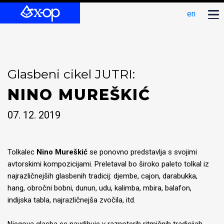
en
Glasbeni cikel JUTRI:
NINO MUREŠKIĆ
07. 12. 2019
Tolkalec
Nino Mureškić
se ponovno predstavlja s svojimi
avtorskimi kompozicijami. Preletaval bo široko paleto tolkal iz
najrazličnejših glasbenih tradicij: djembe, cajon, darabukka,
hang, obročni bobni, dunun, udu, kalimba, mbira, balafon,
indijska tabla, najrazličnejša zvočila, itd.