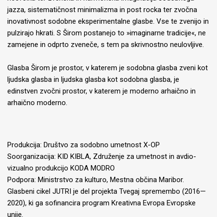
jazza, sistematičnost minimalizma in post rocka ter zvočna
inovativnost sodobne eksperimentalne glasbe. Vse te zvenijo in
pulzirajo hkrati. S Širom postanejo to »imaginarne tradicije«, ne
zamejene in odprto zveneče, s tem pa skrivnostno neulovljive.
Glasba Širom je prostor, v katerem je sodobna glasba zveni kot
ljudska glasba in ljudska glasba kot sodobna glasba, je
edinstven zvočni prostor, v katerem je moderno arhaično in
arhaično moderno.
Produkcija: Društvo za sodobno umetnost X-OP
Soorganizacija: KID KIBLA, Združenje za umetnost in avdio-
vizualno produkcijo KODA MODRO
Podpora: Ministrstvo za kulturo, Mestna občina Maribor.
Glasbeni cikel JUTRI je del projekta Tvegaj spremembo (2016—
2020), ki ga sofinancira program Kreativna Evropa Evropske
unije.