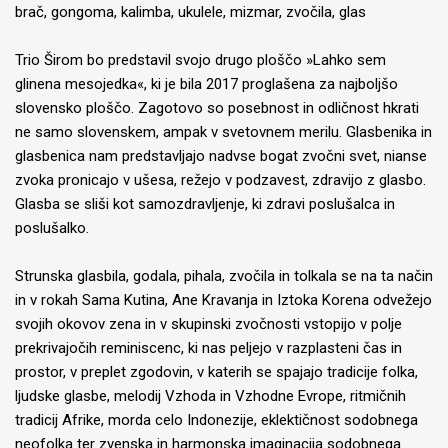
brač, gongoma, kalimba, ukulele, mizmar, zvočila, glas
Trio Širom bo predstavil svojo drugo ploščo »Lahko sem
glinena mesojedka«, ki je bila 2017 proglašena za najboljšo
slovensko ploščo. Zagotovo so posebnost in odličnost hkrati
ne samo slovenskem, ampak v svetovnem merilu. Glasbenika in
glasbenica nam predstavljajo nadvse bogat zvočni svet, nianse
zvoka pronicajo v ušesa, režejo v podzavest, zdravijo z glasbo.
Glasba se sliši kot samozdravljenje, ki zdravi poslušalca in
poslušalko.
Strunska glasbila, godala, pihala, zvočila in tolkala se na ta način
in v rokah Sama Kutina, Ane Kravanja in Iztoka Korena odvežejo
svojih okovov zena in v skupinski zvočnosti vstopijo v polje
prekrivajočih reminiscenc, ki nas peljejo v razplasteni čas in
prostor, v preplet zgodovin, v katerih se spajajo tradicije folka,
ljudske glasbe, melodij Vzhoda in Vzhodne Evrope, ritmičnih
tradicij Afrike, morda celo Indonezije, eklektičnost sodobnega
neofolka ter zvenska in harmonska imaginacija sodobnega