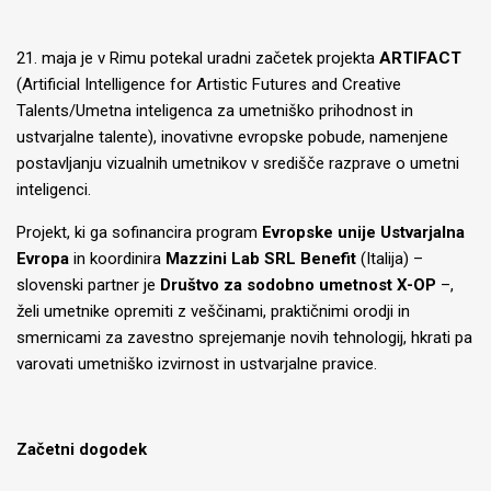
21. maja je v Rimu potekal uradni začetek projekta
ARTIFACT
(Artificial Intelligence for Artistic Futures and Creative
Talents/Umetna inteligenca za umetniško prihodnost in
ustvarjalne talente), inovativne evropske pobude, namenjene
postavljanju vizualnih umetnikov v središče razprave o umetni
inteligenci.
Projekt, ki ga sofinancira program
Evropske unije Ustvarjalna
Evropa
in koordinira
Mazzini Lab SRL Benefit
(Italija) –
slovenski partner je
Društvo za sodobno umetnost X-OP
–,
želi umetnike opremiti z veščinami, praktičnimi orodji in
smernicami za zavestno sprejemanje novih tehnologij, hkrati pa
varovati umetniško izvirnost in ustvarjalne pravice.
Začetni dogodek