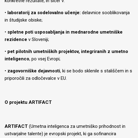
konkretne rezultate, in sicer v:
•
l
aboratorij
za sodelovalno učenje:
delavnice sooblikovanja
in študijske obiske;
•
s
pletne poti usposabljanja
in mednarodne umetniške
rezidence
v Sloveniji;
•
pet
pilotnih umetniških proj
ektov, integriranih z umetno
inteligenco
, po vsej Evropi;
•
z
agovorniške dejavnosti
, ki se bodo sklenile s stališčem in s
priporočili za odločevalce v EU.
O projektu ARTIFACT
ARTIFACT
(Umetna inteligenca za umetniško prihodnost in
ustvarjalne talente) je evropski projekt, ki ga sofinancira