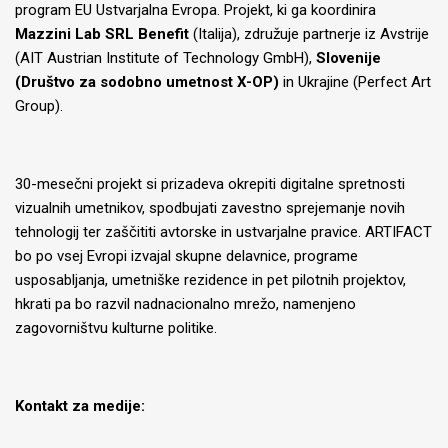
program EU Ustvarjalna Evropa. Projekt, ki ga koordinira
Mazzini Lab SRL Benefit
(Italija), združuje partnerje iz Avstrije
(AIT Austrian Institute of Technology GmbH),
Slovenije
(Društvo za sodobno umetnost X-OP)
in Ukrajine (Perfect Art
Group).
30-mesečni projekt si prizadeva okrepiti digitalne spretnosti
vizualnih umetnikov, spodbujati zavestno sprejemanje novih
tehnologij ter zaščititi avtorske in ustvarjalne pravice. ARTIFACT
bo po vsej Evropi izvajal skupne delavnice, programe
usposabljanja, umetniške rezidence in pet pilotnih projektov,
hkrati pa bo razvil nadnacionalno mrežo, namenjeno
zagovorništvu kulturne politike.
Kontakt za medije: