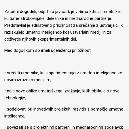
Začetni dogodek, odprt za javnost, je v Rimu združil umetnike,
kulturne strokovnjake, deležnike in mednarodne partnerje.
Predstavljal je edinstveno priložnost za srečanje z ustvarjalci, ki
raziskujejo umetno inteligenco kot ustvarjalni medij, in za
doživetje njihovih eksperimentalnih del.
Med dogodkom so imeli udeleženci priložnost:
• srečati umetnike, ki eksperimentirajo z umetno inteligenco kot
novim izraznim medijem;
• najti nove oblike umetniškega izražanja, ki jih oblikujejo nove
tehnologije;
• sodelovati pri inovativnih projektih, razvitih s pomočjo umetne
inteligence;
• povezati se s projektnimi partnerji in mednarodnimi sodelavci;