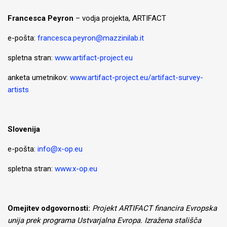
Francesca Peyron
– vodja projekta, ARTIFACT
e-pošta:
francesca.peyron@mazzinilab.it
spletna stran:
www.artifact-project.eu
anketa umetnikov:
www.artifact-project.eu/artifact-survey-
artists
Slovenija
e-pošta:
info@x-op.eu
spletna stran:
www.x-op.eu
Omejitev odgovornosti:
Projekt ARTIFACT financira Evropska
unija prek programa Ustvarjalna Evropa. Izražena stališča